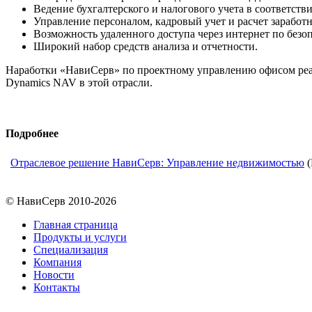
Ведение бухгалтерского и налогового учета в соответств
Управление персоналом, кадровый учет и расчет заработ
Возможность удаленного доступа через интернет по безо
Широкий набор средств анализа и отчетности.
Наработки «НавиСерв» по проектному управлению офисом реали
Dynamics NAV в этой отрасли.
Подробнее
Отраслевое решение НавиСерв: Управление недвижимостью
(
© НавиСерв 2010-2026
Главная страница
Продукты и услуги
Специализация
Компания
Новости
Контакты