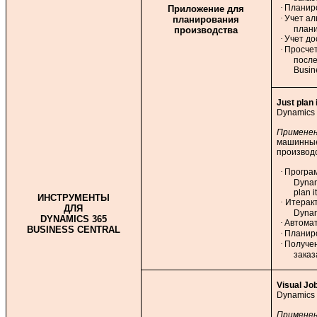
·
Планир
Приложение для
·
Учет ал
планирования
план
производства
·
Учет до
·
Просчет
после
Busin
Just plan i
Dynamics 
Примене
машинные
производс
·
Програ
Dynam
plan it
ИНСТРУМЕНТЫ
·
Итерак
ДЛЯ
Dynam
DYNAMICS 365
·
Автомат
BUSINESS CENTRAL
·
Планир
·
Получен
заказ
Visual Jo
Dynamics 
Примене