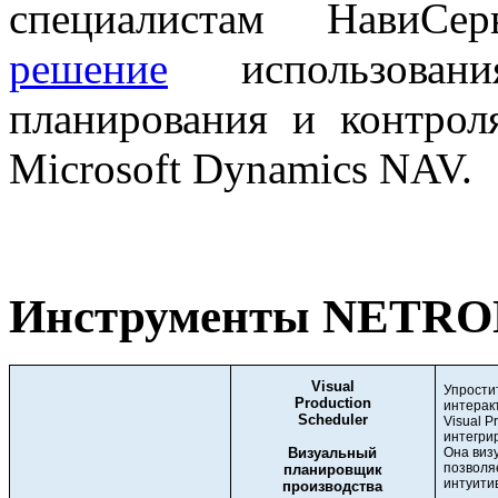
специалистам НавиС
решение
использован
планирования и контрол
Microsoft Dynamics NAV.
Инструменты NETRON
Visual
Упрости
Production
интерак
Scheduler
Visual P
интегри
Визуальный
Она виз
позволя
планировщик
интуити
производства