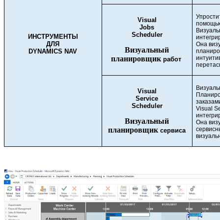
Упрости
Visual
помощью
Jobs
Визуаль
Scheduler
ИНСТРУМЕНТЫ
интегри
ДЛЯ
Она виз
Визуальный
DYNAMICS NAV
планиро
планировщик
интуити
работ
перетас
Визуаль
Visual
Планиро
Service
заказам
Scheduler
Visual S
интегри
Визуальный
Она виз
планировщик
сервисн
сервиса
визуаль