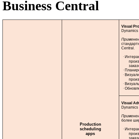
Business Central
Visual Pr
Dynamics 
Применен
стандарт
Central.
·
Интера
произ
заказ
·
Планир
·
Визуали
прои
·
Визуал
·
Обновле
Visual Ad
Dynamics 
Примене
более ши
Production
scheduling
·
Интера
apps
произ
заказ