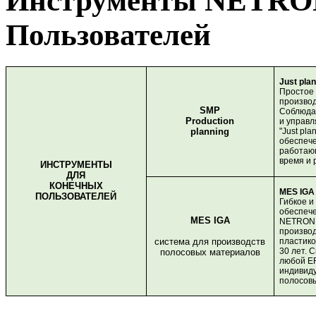
Инструменты NETRON
Пользователей
Just plan 
Простое
производ
SMP
Соблюдай
Production
и управ
planning
"Just pla
обеспече
работающ
время и 
ИНСТРУМЕНТЫ
ДЛЯ
КОНЕЧНЫХ
MES IGA
ПОЛЬЗОВАТЕЛЕЙ
Гибкое и
обеспече
MES IGA
NETRONI
производ
система для производств
пластико
30 лет. 
полосовых материалов
любой ER
индивид
полосов