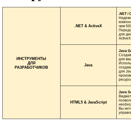
.NET / 
Надежн
компон
.NET & ActiveX
чем 50
Передо
для ди
ActiveX
Java G
Создав
ИНСТРУМЕНТЫ
для ва
ДЛЯ
Исполь
Java
РАЗРАБОТЧИКОВ
создав
для Ja
произв
ресурс
Java S
Виджет
позвол
HTML5 & JavaScript
необхо
Вы инт
управл