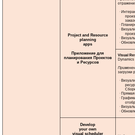
отражения
·
Интера
произ
заказ
·
Планир
·
Визуали
прои
Project and Resource
·
Визуал
planning
·
Обновле
apps
Приложение для
Visual Re
планирования Проектов
Dynamics 
и Ресурсов
Примене
загрузки 
·
Визуал
ресур
Сбор
·
Прямая 
·
График
отобр
·
Визуал
·
Обновле
Develop
your own
visual scheduler